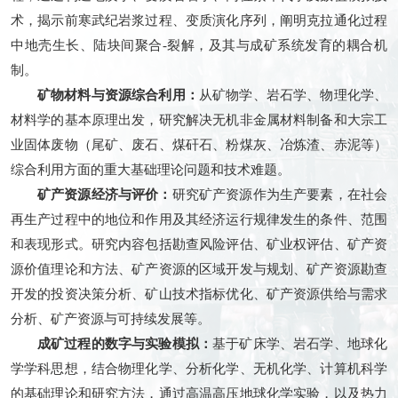
术，揭示前寒武纪岩浆过程、变质演化序列，阐明克拉通化过程
中地壳生长、陆块间聚合-裂解，及其与成矿系统发育的耦合机
制。
矿物材料与资源综合利用：
从矿物学、岩石学、物理化学、
材料学的基本原理出发，研究解决无机非金属材料制备和大宗工
业固体废物（尾矿、废石、煤矸石、粉煤灰、冶炼渣、赤泥等）
综合利用方面的重大基础理论问题和技术难题。
矿产资源经济与评价：
研究矿产资源作为生产要素，在社会
再生产过程中的地位和作用及其经济运行规律发生的条件、范围
和表现形式。研究内容包括勘查风险评估、矿业权评估、矿产资
源价值理论和方法、矿产资源的区域开发与规划、矿产资源勘查
开发的投资决策分析、矿山技术指标优化、矿产资源供给与需求
分析、矿产资源与可持续发展等。
成矿过程的数字与实验模拟：
基于矿床学、岩石学、地球化
学学科思想，结合物理化学、分析化学、无机化学、计算机科学
的基础理论和研究方法，通过高温高压地球化学实验，以及热力