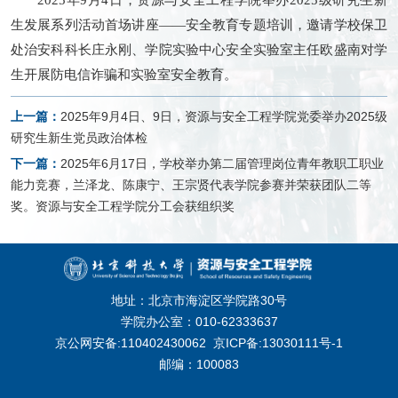
2025年9月4日，资源与安全工程学院举办2025级研究生新
生发展系列活动首场讲座——安全教育专题培训，邀请学校保卫
处治安科科长庄永刚、学院实验中心安全实验室主任欧盛南对学
生开展防电信诈骗和实验室安全教育。
上一篇：
2025年9月4日、9日，资源与安全工程学院党委举办2025级
研究生新生党员政治体检
下一篇：
2025年6月17日，学校举办第二届管理岗位青年教职工职业
能力竞赛，兰泽龙、陈康宁、王宗贤代表学院参赛并荣获团队二等
奖。资源与安全工程学院分工会获组织奖
地址：北京市海淀区学院路30号
学院办公室：010-62333637
京公网安备:110402430062
京ICP备:13030111号-1
邮编：100083